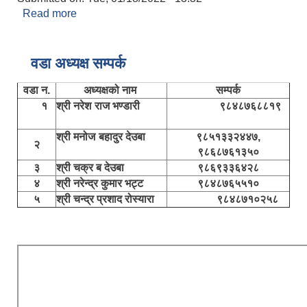
Read more
about झापु कुमारी पेला
वडा अध्यक्ष सम्पर्क
वडा न.
अध्यक्षको नाम
सम्पर्क
१
श्री नरेश राज भण्डारी
९८४८७६८८१९
श्री मनोज बहादुर देउबा
९८५१३३२४४७,
२
९८६८७६१३५०
३
श्री चक्र ब देउबा
९८६९३३६४२८
४
श्री नरेन्द्र कुमार भट्ट
९८४८७६५५१०
५
श्री चन्द्र प्रशाद रोस्यारा
९८४८७१०२५८