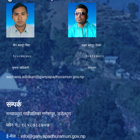
मीन बहादुर विष्ट चक्र बहादुर देउबा
९८५८७७८७०८ ९८६९३३६४२८
सुचना अधिकारी प्रवक्ता
suchana.adhikari@ganyapadhuramun.gov.np
सम्पर्क
गन्यापधुरा गाउँपालिका गणेशपुर, डडेल्धुरा
फोन नं.: ९८५८७८८७०७
ई-मेल :
info@ganyapadhuramun.gov.np