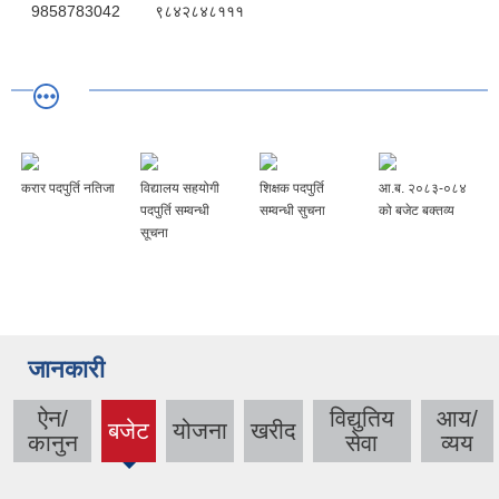
9858783042
९८४२८४८१११
करार पदपुर्ति नतिजा
विद्यालय सहयोगी
शिक्षक पदपुर्ति
आ.ब. २०८३-०८४
पदपुर्ति सम्वन्धी
सम्वन्धी सुचना
को बजेट बक्तव्य
सूचना
जानकारी
ऐन/
विद्युतिय
आय/
बजेट
योजना
खरीद
(active
कानुन
सेवा
व्यय
tab)