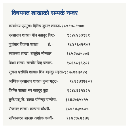
विषयगत शाखाको सम्पर्क नम्वर
कार्यालय प्रमुखः दिलिप कुमार तामाङ-९८५८७८८७०७
प्रशासन शाखाः मीन बहादुर विष्ट- ९८४८४३३९६९
पूर्वाधार विकास शाखाः ई. - ९८४१६०७९०१
स्वास्थ्य शाखाः बासुदेव नौन्याल ९८५८७७५००६
शिक्षा शाखाः तस्वीर सिंह घटाल- ९८६८८९६२८९
सुचना प्रविधि शाखाः शिव बहादुर महता-९८५८७८३०४२
आर्थिक प्रशासन शाखाः पुजा भट्ट- ९८६८७३७८०९
जिन्सि शाखाः नर बहादुर वुढा- ९८४८६३१४८५
कृषि/पशु वि. शाखा योगेन्द्र पाण्डेय- ९८४८७३५४१५
रोजगार शाखाः कल्पना चौधरी- ९८४८४२७८७५
पञ्जिकरण शाखाः अशोक कार्की- ९८४८७८७८७६