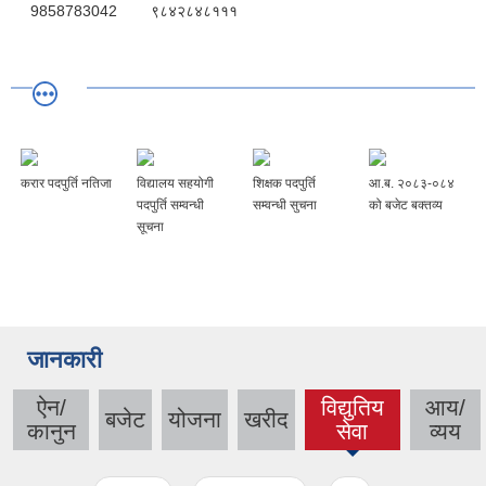
9858783042
९८४२८४८१११
करार पदपुर्ति नतिजा
विद्यालय सहयोगी
शिक्षक पदपुर्ति
आ.ब. २०८३-०८४
पदपुर्ति सम्वन्धी
सम्वन्धी सुचना
को बजेट बक्तव्य
सूचना
जानकारी
ऐन/
विद्युतिय
आय/
बजेट
योजना
खरीद
(active
कानुन
सेवा
व्यय
tab)