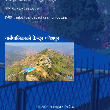
फोन नं.: ९८५८७८८७०७
ई-मेल :
info@ganyapadhuramun.gov.np
गाउँपालिकाको केन्द्र गणेशपुर
© 2026 गन्यापधुरा गाउँपालिका