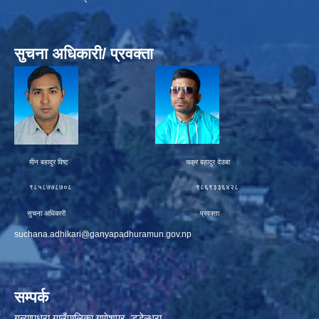
सुचना अधिकारी/ प्रवक्ता
मीन बहादुर विष्ट चक्र बहादुर देउबा
९८५८७७८७०८ ९८६९३३६४२८
सुचना अधिकारी प्रवक्ता
suchana.adhikari@ganyapadhuramun.gov.np
सम्पर्क
गन्यापधुरा गाउँपालिका गणेशपुर, डडेल्धुरा