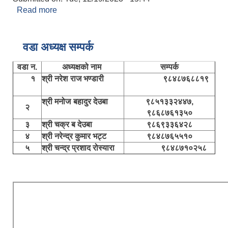
Read more
about मन्जु उप्रेति
वडा अध्यक्ष सम्पर्क
वडा न.
अध्यक्षको नाम
सम्पर्क
१
श्री नरेश राज भण्डारी
९८४८७६८८१९
श्री मनोज बहादुर देउबा
९८५१३३२४४७,
२
९८६८७६१३५०
३
श्री चक्र ब देउबा
९८६९३३६४२८
४
श्री नरेन्द्र कुमार भट्ट
९८४८७६५५१०
५
श्री चन्द्र प्रशाद रोस्यारा
९८४८७१०२५८