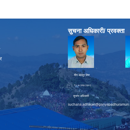
सुचना अधिकारी/ प्रवक्ता
ा
र
मीन बहादुर विष्ट चक्र बह
९८५८७७८७०८ ९८६
सुचना अधिकारी प्
suchana.adhikari@ganyapadhuramun.