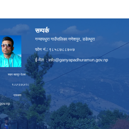
सम्पर्क
गन्यापधुरा गाउँपालिका गणेशपुर, डडेल्धुरा
फोन नं.: ९८५८७८८७०७
ई-मेल :
info@ganyapadhuramun.gov.np
ादुर देउबा
९३३६४२८
रवक्ता
gov.np