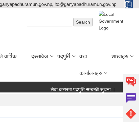
ganyapadhuramun.gov.np, ito@ganyapadhuramun.gov.np
Search form
Search
वार्षिक
दस्तावेज
पदपुर्ति
वडा
शाखाहरु
कार्यालयहरु
सेवा करारमा पदपुर्ति सम्बन्धी सुचना ।
करार पदपुर्