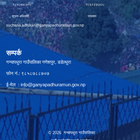
९८५८७७८७०८ ९८६९३३६४२८
सुचना अधिकारी प्रवक्ता
suchana.adhikari@ganyapadhuramun.gov.np
सम्पर्क
गन्यापधुरा गाउँपालिका गणेशपुर, डडेल्धुरा
फोन नं.: ९८५८७८८७०७
ई-मेल :
info@ganyapadhuramun.gov.np
© 2026 गन्यापधुरा गाउँपालिका