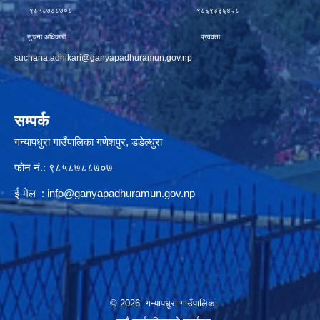
९८५८७७८७०८ ९८६९३३६४२८
सुचना अधिकारी प्रवक्ता
suchana.adhikari@ganyapadhuramun.gov.np
सम्पर्क
गन्यापधुरा गाउँपालिका गणेशपुर, डडेल्धुरा
फोन नं.: ९८५८७८८७०७
ई-मेल :
info@ganyapadhuramun.gov.np
© 2026 गन्यापधुरा गाउँपालिका