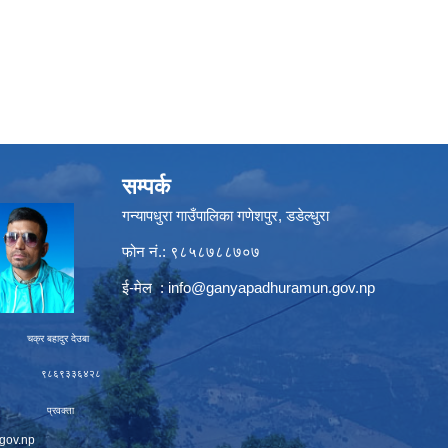
सम्पर्क
गन्यापधुरा गाउँपालिका गणेशपुर, डडेल्धुरा
फोन नं.: ९८५८७८८७०७
ई-मेल :
info@ganyapadhuramun.gov.np
ादुर देउबा
९३३६४२८
रवक्ता
gov.np