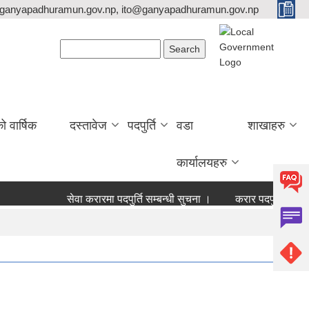
ganyapadhuramun.gov.np, ito@ganyapadhuramun.gov.np
Search form
Search
वार्षिक
दस्तावेज
पदपुर्ति
वडा
शाखाहरु
कार्यालयहरु
सेवा करारमा पदपुर्ति सम्बन्धी सुचना ।
करार पदपुर्ति नतिजा