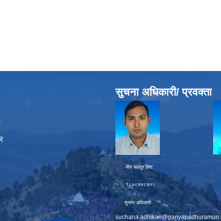
सुचना अधिकारी/ प्रवक्ता
ा
र
मीन बहादुर विष्ट चक्र बह
९८५८७७८७०८ ९८६
सुचना अधिकारी प्
suchana.adhikari@ganyapadhuramun.