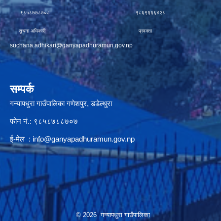
९८५८७७८७०८ ९८६९३३६४२८
सुचना अधिकारी प्रवक्ता
suchana.adhikari@ganyapadhuramun.gov.np
सम्पर्क
गन्यापधुरा गाउँपालिका गणेशपुर, डडेल्धुरा
फोन नं.: ९८५८७८८७०७
ई-मेल :
info@ganyapadhuramun.gov.np
© 2026 गन्यापधुरा गाउँपालिका