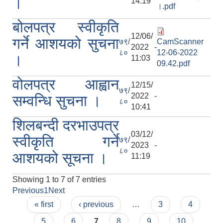
।
14:19
।.pdf
बोलपत्र स्वीकृति
12/06/
गर्ने आशयको सुचना
७९/
CamScanner
2022 -
८०
12-06-2022
।
11:03
09.42.pdf
वोलपत्र आह्वान
12/15/
७९/
2022 -
सम्वन्धि सुचना ।
८०
10:41
शिलबन्दी दरभाउपत्र
03/12/
स्वीकृति गर्ने
७९/
2023 -
८०
आशयको सूचना ।
11:19
Showing 1 to 7 of 7 entries
Previous
1
Next
Pages
« first
‹ previous
…
3
4
5
6
7
8
9
10