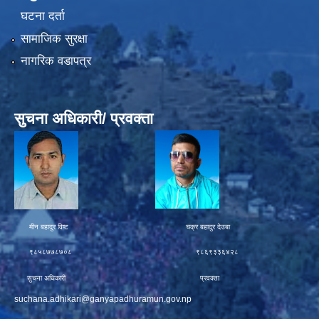
घटना दर्ता
सामाजिक सुरक्षा
नागरिक वडापत्र
सुचना अधिकारी/ प्रवक्ता
मीन बहादुर विष्ट चक्र बहादुर देउबा
९८५८७७८७०८ ९८६९३३६४२८
सुचना अधिकारी प्रवक्ता
suchana.adhikari@ganyapadhuramun.gov.np