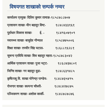
विषयगत शाखाको सम्पर्क नम्वर
कार्यालय प्रमुखः दिलिप कुमार तामाङ-९८५८७८८७०७
प्रशासन शाखाः मीन बहादुर विष्ट- ९८४८४३३९६९
पूर्वाधार विकास शाखाः ई. - ९८४१६०७९०१
स्वास्थ्य शाखाः बासुदेव नौन्याल ९८५८७७५००६
शिक्षा शाखाः तस्वीर सिंह घटाल- ९८६८८९६२८९
सुचना प्रविधि शाखाः शिव बहादुर महता-९८५८७८३०४२
आर्थिक प्रशासन शाखाः पुजा भट्ट- ९८६८७३७८०९
जिन्सि शाखाः नर बहादुर वुढा- ९८४८६३१४८५
कृषि/पशु वि. शाखा योगेन्द्र पाण्डेय- ९८४८७३५४१५
रोजगार शाखाः कल्पना चौधरी- ९८४८४२७८७५
पञ्जिकरण शाखाः अशोक कार्की- ९८४८७८७८७६