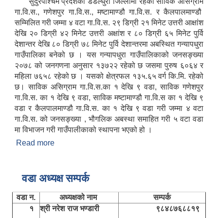
सुदुरपश्चिम प्रदेशको डडेल्धुरा जिल्लामा रहेको साविक असिग्राम
गा.वि.स., गणेशपुर गा.वि.स., मष्टामाण्डौ गा.वि.स. र कैलपालमाण्डौ
सम्मिलित गरी जम्मा ४ वटा गा.वि.स. २९ डिग्री २१ मिनेट उत्तरी आक्षांश
देखि २० डिग्री ४२ मिनेट उत्तरी अक्षांश र ८० डिग्री ६५ मिनेट पुर्वि
देशान्तर देखि ८० डिग्री ७८ मिनेट पुर्वि देशान्तरमा अबस्थित गन्यापधुरा
गाउँपालिका बनेको छ । यस गन्यापधुरा गाउँपालिकाको जनसङ्ख्या
२०७८ को जनगणना अनुसार १३७२२ रहेको छ जसमा पुरुष ६०६४ र
महिला ७६५८ रहेको छ । यसको क्षेत्रफल १३५.६५ वर्ग कि.मि. रहेको
छ। साविक असिग्राम गा.वि.स.का १ देखि ९ वडा, साविक गणेशपुर
गा.वि.स. का १ देखि ९ वडा, साविक मष्टामाण्डौ गा.वि.स का १ देखि ९
वडा र कैलपालमाण्डौ गा.वि.स. का १ देखि ९ वडा गरी जम्मा ४ वटा
गा.वि.स. को जनसङ्ख्या , भौगलिक अबस्था समाहित गरी ५ वटा वडा
मा विभाजन गरी गाउँपालीकाको स्थापना भएको हो ।
Read more
about संक्षिप्त परिचय
वडा अध्यक्ष सम्पर्क
वडा न.
अध्यक्षको नाम
सम्पर्क
१
श्री नरेश राज भण्डारी
९८४८७६८८१९