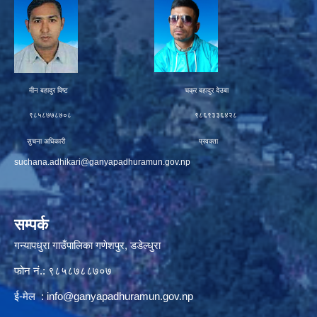
मीन बहादुर विष्ट चक्र बहादुर देउबा
९८५८७७८७०८ ९८६९३३६४२८
सुचना अधिकारी प्रवक्ता
suchana.adhikari@ganyapadhuramun.gov.np
सम्पर्क
गन्यापधुरा गाउँपालिका गणेशपुर, डडेल्धुरा
फोन नं.: ९८५८७८८७०७
ई-मेल :
info@ganyapadhuramun.gov.np